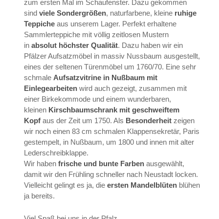
zum ersten Mal im Schaufenster. Dazu gekommen
sind
viele Sondergrößen
, naturfarbene, kleine
ruhige
Teppiche
aus unserem Lager. Perfekt erhaltene
Sammlerteppiche mit völlig zeitlosen Mustern
in
absolut höchster Qualität
. Dazu haben wir ein
Pfälzer Aufsatzmöbel in massiv Nussbaum ausgestellt,
eines der seltenen Türenmöbel um 1760/70. Eine sehr
schmale
Aufsatzvitrine in Nußbaum mit
Einlegearbeiten
wird auch gezeigt, zusammen mit
einer Birkekommode und einem wunderbaren,
kleinen
Kirschbaumschrank mit geschweiftem
Kopf
aus der Zeit um 1750. Als
Besonderheit
zeigen
wir noch einen 83 cm schmalen Klappensekretär, Paris
gestempelt, in Nußbaum, um 1800 und innen mit alter
Lederschreibklappe.
Wir haben
frische und bunte Farben
ausgewählt,
damit wir den Frühling schneller nach Neustadt locken.
Vielleicht gelingt es ja, die
ersten Mandelblüten
blühen
ja bereits.
Viel Spaß bei uns in der Pfalz.