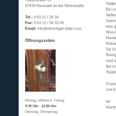
Viell
67433 Neustadt an der Weinstraße
Bei u
Neben
Tel.:
0 63 21 / 26 34
Samml
Fax:
0 63 21 / 35 43 45
eine 
Email:
info@denzinger-pfalz.com
Wusst
Handd
Öffnungszeiten
Mohai
Sie k
Reini
sind 
Bei u
Teppi
Präse
Viel 
Montag, Mittwoch, Freitag
Ihr
9:30 Uhr - 12:00 Uhr
Marti
Dienstag, Donnerstag