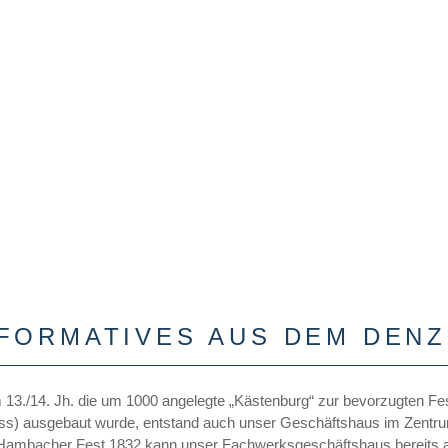
FORMATIVES AUS DEM DENZ
m 13./14. Jh. die um 1000 angelegte „Kästenburg“ zur bevorzugten F
ss) ausgebaut wurde, entstand auch unser Geschäftshaus im Zentrum
ambacher Fest 1832 kann unser Fachwerksgeschäftshaus bereits auf