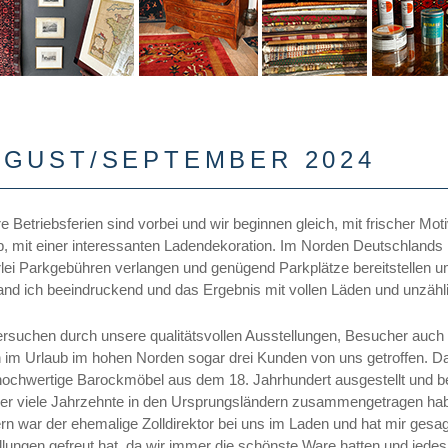
UGUST/SEPTEMBER 2024
e Betriebsferien sind vorbei und wir beginnen gleich, mit frischer M
b, mit einer interessanten Ladendekoration. Im Norden Deutschlands 
rlei Parkgebühren verlangen und genügend Parkplätze bereitstellen 
and ich beeindruckend und das Ergebnis mit vollen Läden und unzähli
ersuchen durch unsere qualitätsvollen Ausstellungen, Besucher auch 
 im Urlaub im hohen Norden sogar drei Kunden von uns getroffen. D
hochwertige Barockmöbel aus dem 18. Jahrhundert ausgestellt und bez
ber viele Jahrzehnte in den Ursprungsländern zusammengetragen ha
rn war der ehemalige Zolldirektor bei uns im Laden und hat mir gesag
llungen gefreut hat, da wir immer die schönste Ware hatten und jedes 