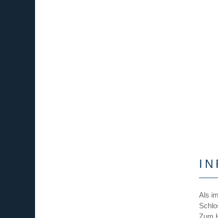
IN
Als i
Schlo
Zum H