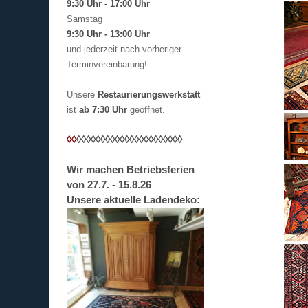
9:30 Uhr - 17:00 Uhr
Samstag
9:30 Uhr - 13:00 Uhr
und jederzeit nach vorheriger
Terminvereinbarung!
Unsere
Restaurierungswerkstatt
ist
ab 7:30 Uhr
geöffnet.
◊◊
◊◊
◊◊
◊◊
◊◊
◊◊
◊◊
◊◊
◊◊
◊◊
◊◊
◊◊
Wir machen Betriebsferien
von 27.7. - 15.8.26
Unsere aktuelle Ladendeko: