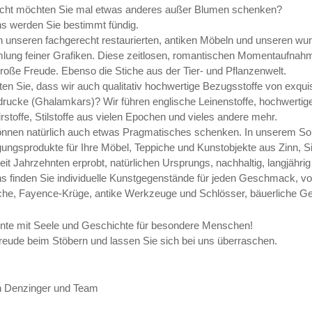
eicht möchten Sie mal etwas anderes außer Blumen schenken?
ns werden Sie bestimmt fündig.
 unseren fachgerecht restaurierten, antiken Möbeln und unseren wun
ung feiner Grafiken. Diese zeitlosen, romantischen Momentaufnahmen
große Freude. Ebenso die Stiche aus der Tier- und Pflanzenwelt.
en Sie, dass wir auch qualitativ hochwertige Bezugsstoffe von exqui
rucke (Ghalamkars)? Wir führen englische Leinenstoffe, hochwertige Ch
rstoffe, Stilstoffe aus vielen Epochen und vieles andere mehr.
önnen natürlich auch etwas Pragmatisches schenken. In unserem Sort
gungsprodukte für Ihre Möbel, Teppiche und Kunstobjekte aus Zinn, Si
seit Jahrzehnten erprobt, natürlichen Ursprungs, nachhaltig, langjähr
ns finden Sie individuelle Kunstgegenstände für jeden Geschmack, 
che, Fayence-Krüge, antike Werkzeuge und Schlösser, bäuerliche Ge
nte mit Seele und Geschichte für besondere Menschen!
Freude beim Stöbern und lassen Sie sich bei uns überraschen.
n Denzinger und Team