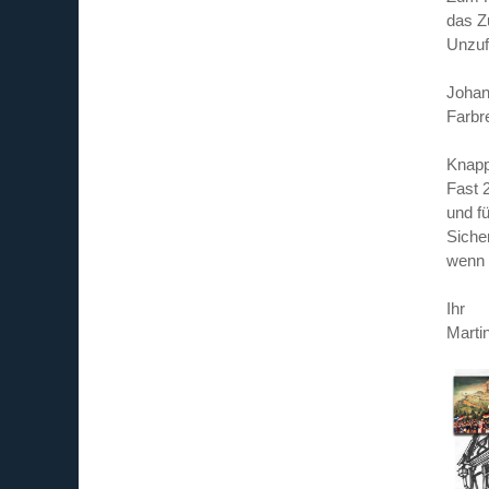
das Z
Unzuf
Johan
Farbr
Knapp
Fast 
und f
Siche
wenn 
Ihr
Marti