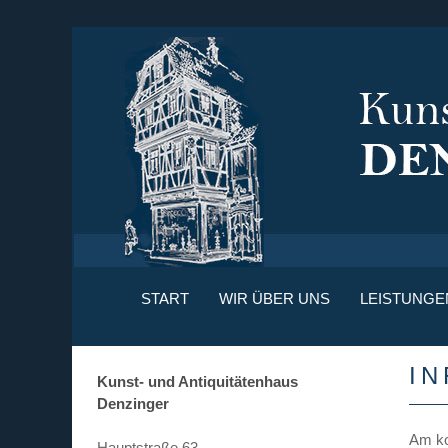
START
WIR ÜBER UNS
LEISTUNGE
I
Kunst- und Antiquitätenhaus
Denzinger
Am ko
Hauptstraße 63