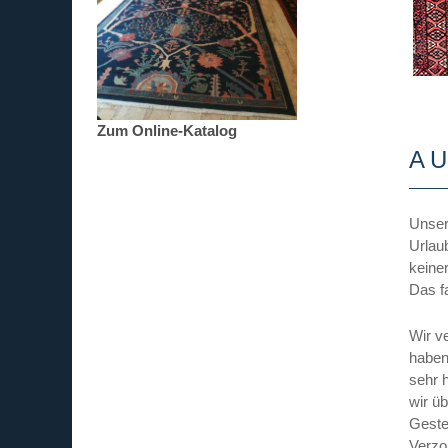
Zum Online-Katalog
A
Unser
Urlau
keine
Das f
Wir v
haben
sehr 
wir ü
Geste
Verzo