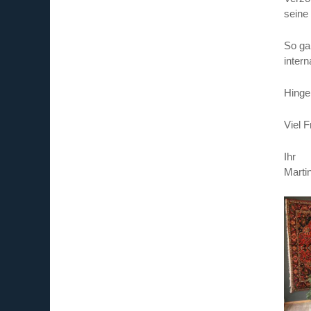
seine
So ga
inter
Hinge
Viel 
Ihr
Marti