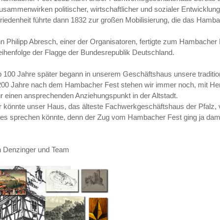
usammenwirken politischer, wirtschaftlicher und sozialer Entwicklung
riedenheit führte dann 1832 zur großen Mobilisierung, die das Hamb
n Philipp Abresch, einer der Organisatoren, fertigte zum Hambacher 
eihenfolge der Flagge der Bundesrepublik Deutschland.
 100 Jahre später begann in unserem Geschäftshaus unsere traditi
200 Jahre nach dem Hambacher Fest stehen wir immer noch, mit Herzb
ür einen ansprechenden Anziehungspunkt in der Altstadt.
r könnte unser Haus, das älteste Fachwerkgeschäftshaus der Pfalz, v
es sprechen könnte, denn der Zug vom Hambacher Fest ging ja dama
n Denzinger und Team